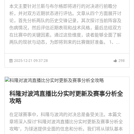
本文主要针对兰斯与布尔格即将进行的对决进行前瞻分
析，并对双方近期状态进行评估。文章从四个方面展开讨
论，首先分析两队的历史交锋记录，其次探讨当前阵容及
伤病情况，然后评估近期表现和战术风格，最后总结双方
在比赛中的关键因素。通过这些维度，读者能够全面了解
两队的现状与动态，为即将到来的比赛做好准备。 1、...
2025-12-21 09:37:28
298
科隆对波鸿直播比分实时更新及赛事分析全
攻略
在足球赛事中，科隆与波鸿的对决总是备受关注。本篇文
章将深入探讨"科隆对波鸿直播比分实时更新及赛事分析全
攻略"，为球迷提供全面的信息和分析。我们将从球队基本