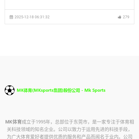
2025-12-18 06:31:32
279
MK体育
成立于1995年，总部位于东莞市，是一家专注于体育相
关科技领域的知名企业。公司以致力于运用先进的科技手段，
为广大体育爱好者提供优质的服务和产品而闻名于业内。公司