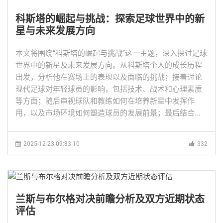
科斯塔的崛起与挑战：探索足球世界中的新
星与未来发展方向
本文将围绕“科斯塔的崛起与挑战”这一主题，深入探讨足球
世界中的新星及未来发展方向。从科斯塔个人的成长历程
出发，分析他在赛场上的表现以及面临的挑战；接着讨论
现代足球对年轻球员的影响，包括技术、战术和心理素质
等方面；随后审视球队和教练如何在培养新星中发挥作
用，以及市场环境如何塑造球员的发展前景；最后结合...
2025-12-23 09:33:10
332
兰斯与布尔格对决前瞻分析及双方近期状态
评估